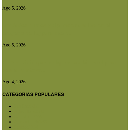
Ago 5, 2026
Entidades rurales y diputados analizaron el
proyecto de ley para crear...
Ago 5, 2026
CRA advirtió que cualquier cambio en el plan
contra la aftosa...
Ago 4, 2026
CATEGORIAS POPULARES
San Luis
5850
Agricultura
2682
Ganadería
2566
Agroindustria
1870
Sanidad
1734