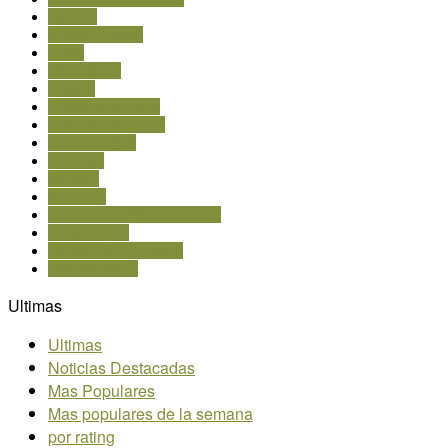
Minería
Obras Públicas
Pesca
Piscicultura
Política
Recursos hídricos
Reservas naturales
Resto del país
San Luis
Sanidad
Sociedad
Tecnología aplicada al agro
Trabajo rural
Transporte y logística
Vitivinicultura
Ultimas
Ultimas
Noticias Destacadas
Mas Populares
Mas populares de la semana
por rating