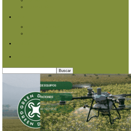
Agroindustria
Otros
Informe Especial
Entrevistas
Contacto
Quiénes somos