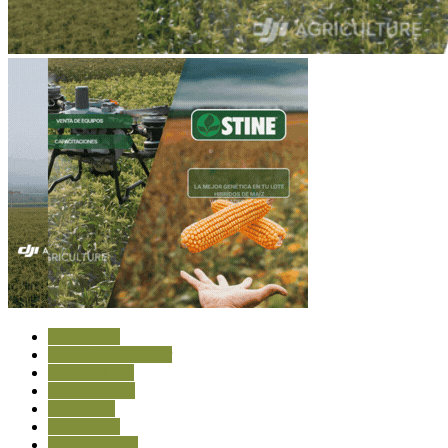
Agricultura
Agricultura familiar
Agroecología
Agroindustria
Apicultura
Aromáticas
Asociativismo