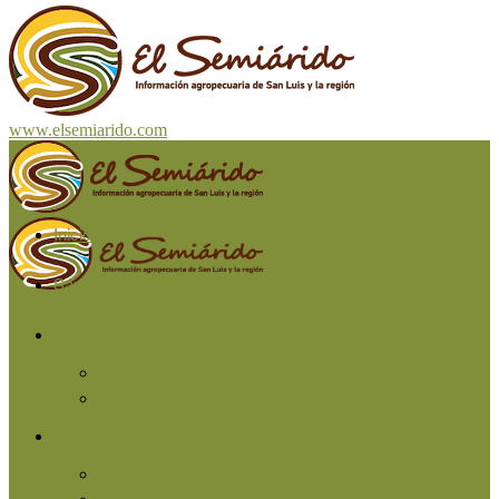
www.elsemiarido.com
Inicio
San Luis
Región
Cuyo
Resto del país
Producción
Agricultura
Ganadería