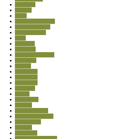
Avicultura
Bosques
Clima
clima - meteorología
Comercio exterior
Cooperativismo
Cuyo
Economía
Educación
Energías renovables
Entrevistas
Equinos
Estadísticas
Floricultura
Fruticultura
Ganadería
Género
Horticultura
Industria
Informe Especial
Infraestructura rural
Investigación
Lechería
Maquinaria
Mercado inmobiliario