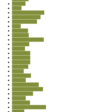
Bosques
Clima
clima - meteorología
Comercio exterior
Cooperativismo
Cuyo
Economía
Educación
Energías renovables
Entrevistas
Equinos
Estadísticas
Floricultura
Fruticultura
Ganadería
Género
Horticultura
Industria
Informe Especial
Infraestructura rural
Investigación
Lechería
Maquinaria
Mercado inmobiliario
Minería