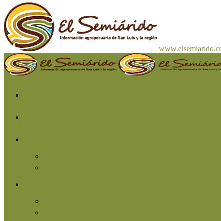
www.elsemiarido.
Inicio
San Luis
Región
Cuyo
Resto del país
Producción
Agricultura
Ganadería