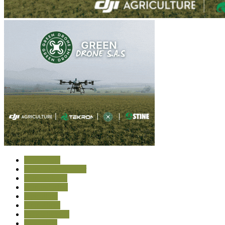
Agricultura
Agricultura familiar
Agroecología
Agroindustria
Apicultura
Aromáticas
Asociativismo
Avicultura