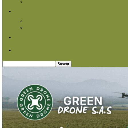
Agroindustria
Otros
Informe Especial
Entrevistas
Contacto
Quiénes somos