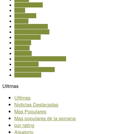
Obras Públicas
Pesca
Piscicultura
Política
Recursos hídricos
Reservas naturales
Resto del país
San Luis
Sanidad
Sociedad
Tecnología aplicada al agro
Trabajo rural
Transporte y logística
Vitivinicultura
Ultimas
Ultimas
Noticias Destacadas
Mas Populares
Mas populares de la semana
por rating
Aleatorio