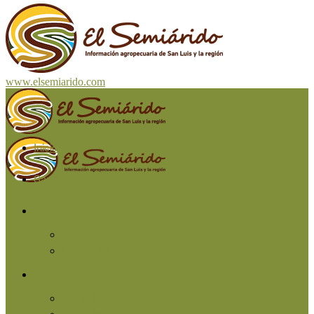
www.elsemiarido.com
Inicio
San Luis
Región
Cuyo
Resto del país
Producción
Agricultura
Ganadería