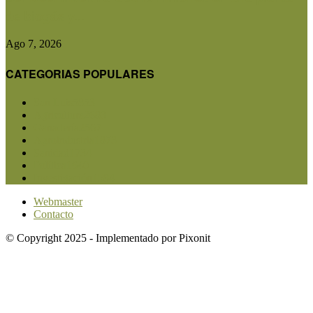
de biogás y...
Ago 7, 2026
CATEGORIAS POPULARES
San Luis
5853
Agricultura
2683
Ganadería
2567
Agroindustria
1873
Sanidad
1734
Política
1640
Investigación
1584
Webmaster
Contacto
© Copyright 2025 - Implementado por Pixonit