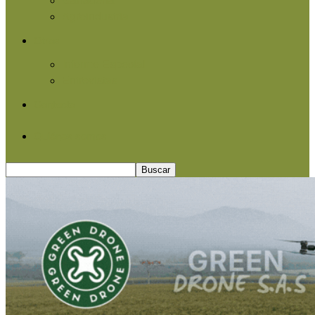
Agroindustria
Otros
Informe Especial
Entrevistas
Contacto
Quiénes somos