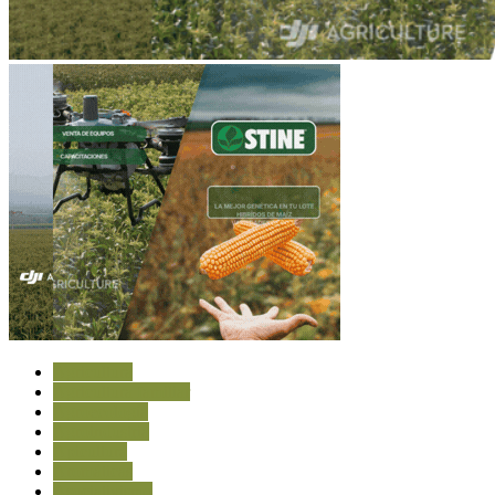
Agricultura
Agricultura familiar
Agroecología
Agroindustria
Apicultura
Aromáticas
Asociativismo