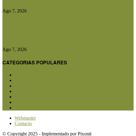
Ago 7, 2026
Ser Beef invertirá US$10 millones en una planta
de biogás y...
Ago 7, 2026
CATEGORIAS POPULARES
San Luis
5853
Agricultura
2683
Ganadería
2567
Agroindustria
1873
Sanidad
1734
Política
1640
Investigación
1584
Webmaster
Contacto
© Copyright 2025 - Implementado por Pixonit