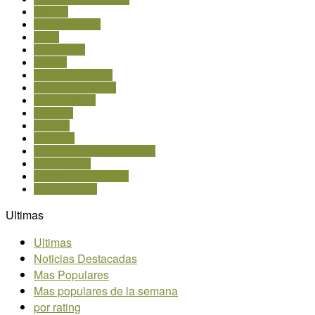
Minería
Obras Públicas
Pesca
Piscicultura
Política
Recursos hídricos
Reservas naturales
Resto del país
San Luis
Sanidad
Sociedad
Tecnología aplicada al agro
Trabajo rural
Transporte y logística
Vitivinicultura
Ultimas
Ultimas
Noticias Destacadas
Mas Populares
Mas populares de la semana
por rating