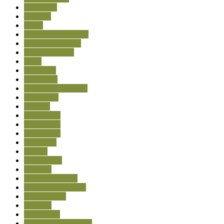
Avicultura
Bosques
Clima
clima - meteorología
Comercio exterior
Cooperativismo
Cuyo
Economía
Educación
Energías renovables
Entrevistas
Equinos
Estadísticas
Floricultura
Fruticultura
Ganadería
Género
Horticultura
Industria
Informe Especial
Infraestructura rural
Investigación
Lechería
Maquinaria
Mercado inmobiliario