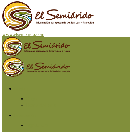
www.elsemiarido.com
Inicio
San Luis
Región
Cuyo
Resto del país
Producción
Agricultura
Ganadería