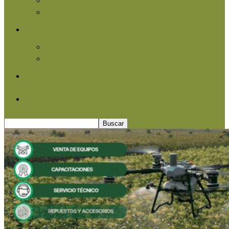
Agroindustria
Otros
Informe Especial
Entrevistas
Contacto
Quiénes somos