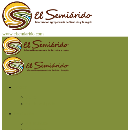
www.elsemiarido.com
Inicio
San Luis
Región
Cuyo
Resto del país
Producción
Agricultura
Ganadería