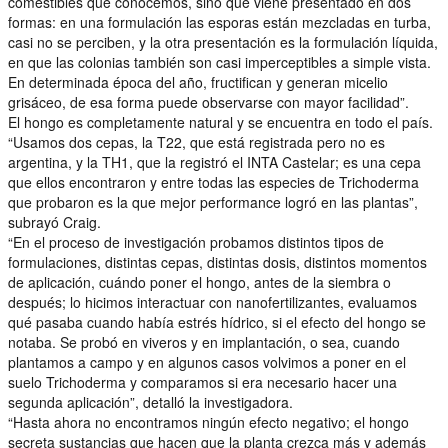
comestibles que conocemos, sino que viene presentado en dos
formas: en una formulación las esporas están mezcladas en turba,
casi no se perciben, y la otra presentación es la formulación líquida,
en que las colonias también son casi imperceptibles a simple vista.
En determinada época del año, fructifican y generan micelio
grisáceo, de esa forma puede observarse con mayor facilidad”.
El hongo es completamente natural y se encuentra en todo el país.
“Usamos dos cepas, la T22, que está registrada pero no es
argentina, y la TH1, que la registró el INTA Castelar; es una cepa
que ellos encontraron y entre todas las especies de Trichoderma
que probaron es la que mejor performance logró en las plantas”,
subrayó Craig.
“En el proceso de investigación probamos distintos tipos de
formulaciones, distintas cepas, distintas dosis, distintos momentos
de aplicación, cuándo poner el hongo, antes de la siembra o
después; lo hicimos interactuar con nanofertilizantes, evaluamos
qué pasaba cuando había estrés hídrico, si el efecto del hongo se
notaba. Se probó en viveros y en implantación, o sea, cuando
plantamos a campo y en algunos casos volvimos a poner en el
suelo Trichoderma y comparamos si era necesario hacer una
segunda aplicación”, detalló la investigadora.
“Hasta ahora no encontramos ningún efecto negativo; el hongo
secreta sustancias que hacen que la planta crezca más y además