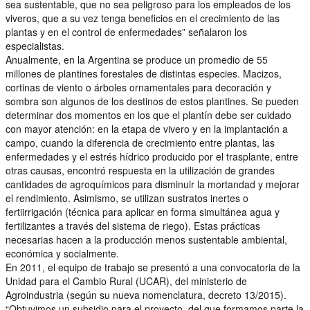
sea sustentable, que no sea peligroso para los empleados de los
viveros, que a su vez tenga beneficios en el crecimiento de las
plantas y en el control de enfermedades” señalaron los
especialistas.
Anualmente, en la Argentina se produce un promedio de 55
millones de plantines forestales de distintas especies. Macizos,
cortinas de viento o árboles ornamentales para decoración y
sombra son algunos de los destinos de estos plantines. Se pueden
determinar dos momentos en los que el plantín debe ser cuidado
con mayor atención: en la etapa de vivero y en la implantación a
campo, cuando la diferencia de crecimiento entre plantas, las
enfermedades y el estrés hídrico producido por el trasplante, entre
otras causas, encontró respuesta en la utilización de grandes
cantidades de agroquímicos para disminuir la mortandad y mejorar
el rendimiento. Asimismo, se utilizan sustratos inertes o
fertiirrigación (técnica para aplicar en forma simultánea agua y
fertilizantes a través del sistema de riego). Estas prácticas
necesarias hacen a la producción menos sustentable ambiental,
económica y socialmente.
En 2011, el equipo de trabajo se presentó a una convocatoria de la
Unidad para el Cambio Rural (UCAR), del ministerio de
Agroindustria (según su nueva nomenclatura, decreto 13/2015).
“Obtuvimos un subsidio para el proyecto, del que formamos parte la