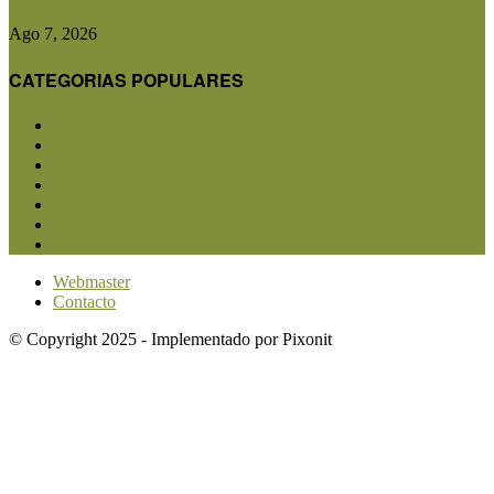
Ago 7, 2026
CATEGORIAS POPULARES
San Luis
5852
Agricultura
2683
Ganadería
2567
Agroindustria
1873
Sanidad
1734
Política
1640
Investigación
1584
Webmaster
Contacto
© Copyright 2025 - Implementado por Pixonit