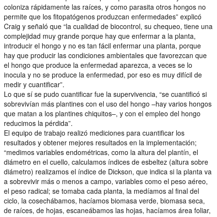
coloniza rápidamente las raíces, y como parasita otros hongos no
permite que los fitopatógenos produzcan enfermedades” explicó
Craig y señaló que “la cualidad de biocontrol, su chequeo, tiene una
complejidad muy grande porque hay que enfermar a la planta,
introducir el hongo y no es tan fácil enfermar una planta, porque
hay que producir las condiciones ambientales que favorezcan que
el hongo que produce la enfermedad aparezca, a veces se lo
inocula y no se produce la enfermedad, por eso es muy difícil de
medir y cuantificar”.
Lo que sí se pudo cuantificar fue la supervivencia, “se cuantificó si
sobrevivían más plantines con el uso del hongo –hay varios hongos
que matan a los plantines chiquitos–, y con el empleo del hongo
reducimos la pérdida”.
El equipo de trabajo realizó mediciones para cuantificar los
resultados y obtener mejores resultados en la implementación;
“medimos variables endométricas, como la altura del plantín, el
diámetro en el cuello, calculamos índices de esbeltez (altura sobre
diámetro) realizamos el índice de Dickson, que indica si la planta va
a sobrevivir más o menos a campo, variables como el peso aéreo,
el peso radical; se tomaba cada planta, la medíamos al final del
ciclo, la cosechábamos, hacíamos biomasa verde, biomasa seca,
de raíces, de hojas, escaneábamos las hojas, hacíamos área foliar,