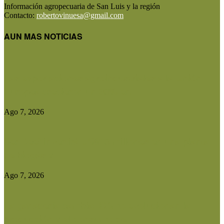
Información agropecuaria de San Luis y la región
Contacto:
robertovinuesa@gmail.com
AUN MAS NOTICIAS
Las exportaciones agroindustriales a la Unión
Europea crecieron un 30% en...
Ago 7, 2026
Ser Beef invertirá US$10 millones en una planta
de biogás y...
Ago 7, 2026
La ganadería cambia: Cómo evolucionan la
producción y el consumo de...