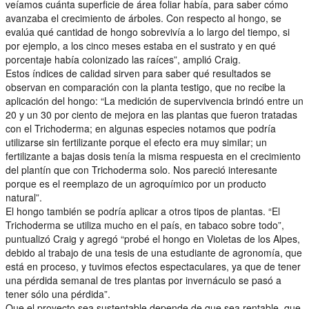
veíamos cuánta superficie de área foliar había, para saber cómo
avanzaba el crecimiento de árboles. Con respecto al hongo, se
evalúa qué cantidad de hongo sobrevivía a lo largo del tiempo, si
por ejemplo, a los cinco meses estaba en el sustrato y en qué
porcentaje había colonizado las raíces”, amplió Craig.
Estos índices de calidad sirven para saber qué resultados se
observan en comparación con la planta testigo, que no recibe la
aplicación del hongo: “La medición de supervivencia brindó entre un
20 y un 30 por ciento de mejora en las plantas que fueron tratadas
con el Trichoderma; en algunas especies notamos que podría
utilizarse sin fertilizante porque el efecto era muy similar; un
fertilizante a bajas dosis tenía la misma respuesta en el crecimiento
del plantín que con Trichoderma solo. Nos pareció interesante
porque es el reemplazo de un agroquímico por un producto
natural”.
El hongo también se podría aplicar a otros tipos de plantas. “El
Trichoderma se utiliza mucho en el país, en tabaco sobre todo”,
puntualizó Craig y agregó “probé el hongo en Violetas de los Alpes,
debido al trabajo de una tesis de una estudiante de agronomía, que
está en proceso, y tuvimos efectos espectaculares, ya que de tener
una pérdida semanal de tres plantas por invernáculo se pasó a
tener sólo una pérdida”.
Que el proyecto sea sustentable depende de que sea rentable, que