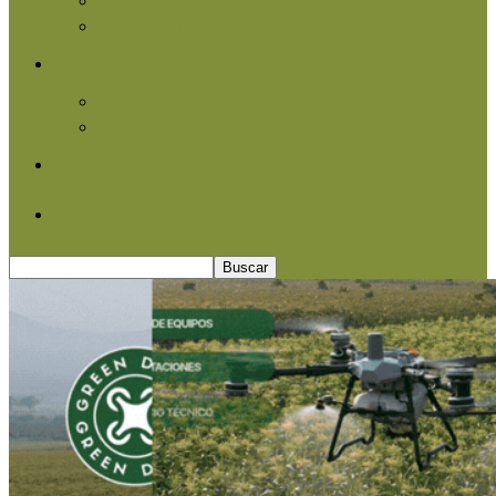
Agroindustria
Otros
Informe Especial
Entrevistas
Contacto
Quiénes somos