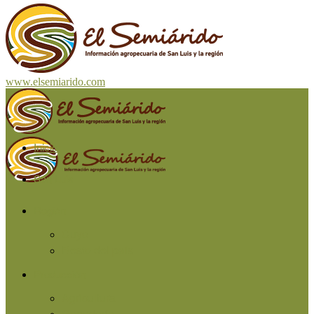
www.elsemiarido.com
Inicio
San Luis
Región
Cuyo
Resto del país
Producción
Agricultura
Ganadería