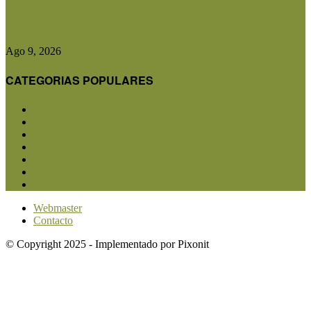
Desde Batavia, el viajero a caballo Álvaro
Biderman reivindicó el valor...
Ago 9, 2026
CATEGORIAS POPULARES
San Luis
5857
Agricultura
2684
Ganadería
2568
Agroindustria
1873
Sanidad
1734
Política
1640
Investigación
1584
Webmaster
Contacto
© Copyright 2025 - Implementado por Pixonit