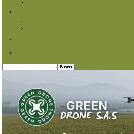
Agroindustria
Otros
Informe Especial
Entrevistas
Contacto
Quiénes somos