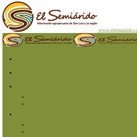
www.elsemiarido.
Inicio
San Luis
Región
Cuyo
Resto del país
Producción
Agricultura
Ganadería