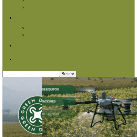
Agroindustria
Otros
Informe Especial
Entrevistas
Contacto
Quiénes somos