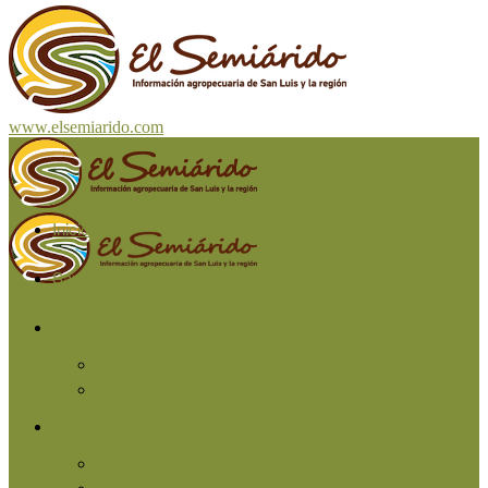
www.elsemiarido.com
Inicio
San Luis
Región
Cuyo
Resto del país
Producción
Agricultura
Ganadería