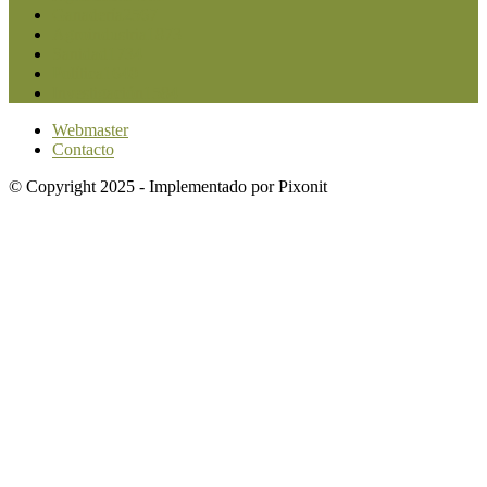
Ganadería
2567
Agroindustria
1873
Sanidad
1734
Política
1640
Investigación
1584
Webmaster
Contacto
© Copyright 2025 - Implementado por Pixonit