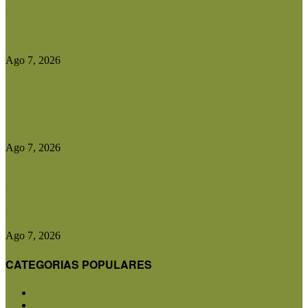
Las exportaciones agroindustriales a la Unión
Europea crecieron un 30% en...
Ago 7, 2026
Ser Beef invertirá US$10 millones en una planta
de biogás y...
Ago 7, 2026
La ganadería cambia: Cómo evolucionan la
producción y el consumo de...
Ago 7, 2026
CATEGORIAS POPULARES
San Luis
5852
Agricultura
2683