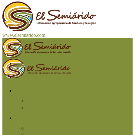
www.elsemiarido.com
Inicio
San Luis
Región
Cuyo
Resto del país
Producción
Agricultura
Ganadería