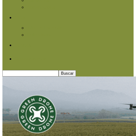
Agroindustria
Otros
Informe Especial
Entrevistas
Contacto
Quiénes somos