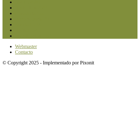
San Luis
5851
Agricultura
2683
Ganadería
2566
Agroindustria
1870
Sanidad
1734
Política
1640
Investigación
1584
Webmaster
Contacto
© Copyright 2025 - Implementado por Pixonit