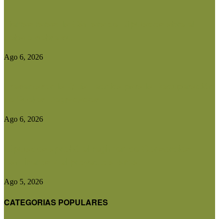
Tierras raras: la Cámara de Diputados abre el
debate sobre su...
Ago 6, 2026
Presentaron la Guía Técnica para la Recuperación
de Suelos Degradados
Ago 6, 2026
Diputados aprobó el régimen de Consorcios
Camineros y el proyecto avanza...
Ago 5, 2026
CATEGORIAS POPULARES