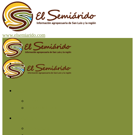
www.elsemiarido.com
Inicio
San Luis
Región
Cuyo
Resto del país
Producción
Agricultura
Ganadería