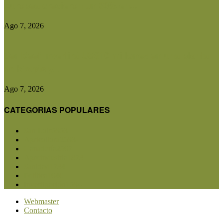
Europea crecieron un 30% en...
Ago 7, 2026
Ser Beef invertirá US$10 millones en una planta
de biogás y...
Ago 7, 2026
CATEGORIAS POPULARES
San Luis
5853
Agricultura
2683
Ganadería
2567
Agroindustria
1873
Sanidad
1734
Política
1640
Investigación
1584
Webmaster
Contacto