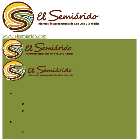
www.elsemiarido.com
Inicio
San Luis
Región
Cuyo
Resto del país
Producción
Agricultura
Ganadería