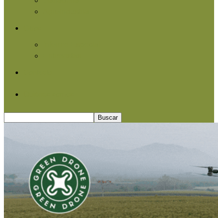
Agroindustria
Otros
Informe Especial
Entrevistas
Contacto
Quiénes somos