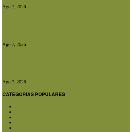
Ago 7, 2026
Ser Beef invertirá US$10 millones en una planta
de biogás y...
Ago 7, 2026
La ganadería cambia: Cómo evolucionan la
producción y el consumo de...
Ago 7, 2026
CATEGORIAS POPULARES
San Luis
5852
Agricultura
2683
Ganadería
2567
Agroindustria
1873
Sanidad
1734