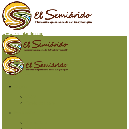
www.elsemiarido.com
Inicio
San Luis
Región
Cuyo
Resto del país
Producción
Agricultura
Ganadería