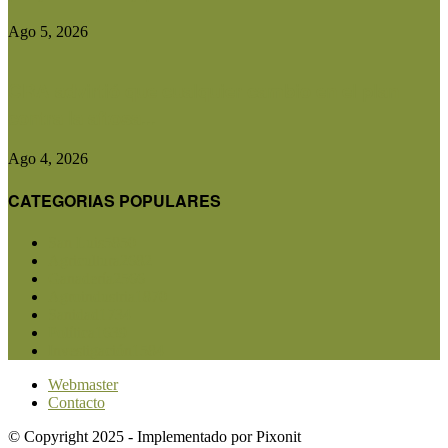
Ago 5, 2026
CRA advirtió que cualquier cambio en el plan
contra la aftosa...
Ago 4, 2026
CATEGORIAS POPULARES
San Luis
5850
Agricultura
2682
Ganadería
2566
Agroindustria
1870
Sanidad
1734
Política
1639
Investigación
1584
Webmaster
Contacto
© Copyright 2025 - Implementado por Pixonit