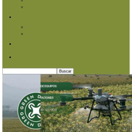
Agroindustria
Otros
Informe Especial
Entrevistas
Contacto
Quiénes somos