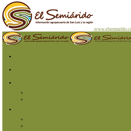
www.elsemiarido.
Inicio
San Luis
Región
Cuyo
Resto del país
Producción
Agricultura
Ganadería