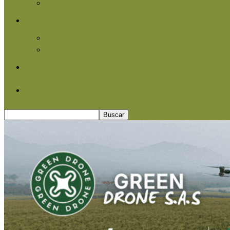
Agroindustria
Otros
Informe Especial
Entrevistas
Contacto
Quiénes somos