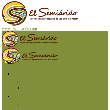
www.elsemiarido.com
Inicio
San Luis
Región
Cuyo
Resto del país
Producción
Agricultura
Ganadería