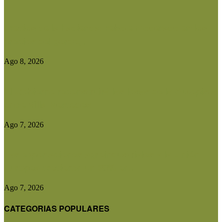
Precios de la hacienda: rebote moderado en los
precios del gordo,...
Ago 8, 2026
El Gobierno reconstruirá las losas de la Autopista
entre Villa Mercedes...
Ago 7, 2026
Las exportaciones agroindustriales a la Unión
Europea crecieron un 30% en...
Ago 7, 2026
CATEGORIAS POPULARES