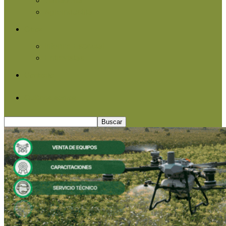
Agroindustria
Otros
Informe Especial
Entrevistas
Contacto
Quiénes somos