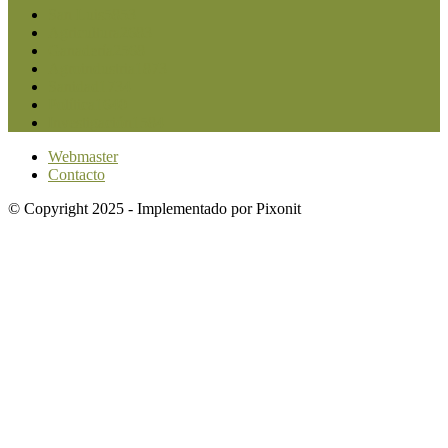
San Luis
5853
Agricultura
2683
Ganadería
2568
Agroindustria
1873
Sanidad
1734
Política
1640
Investigación
1584
Webmaster
Contacto
© Copyright 2025 - Implementado por Pixonit