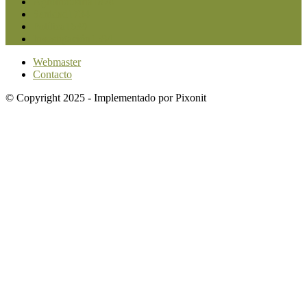
Agroindustria
1870
Sanidad
1734
Política
1639
Investigación
1584
Webmaster
Contacto
© Copyright 2025 - Implementado por Pixonit