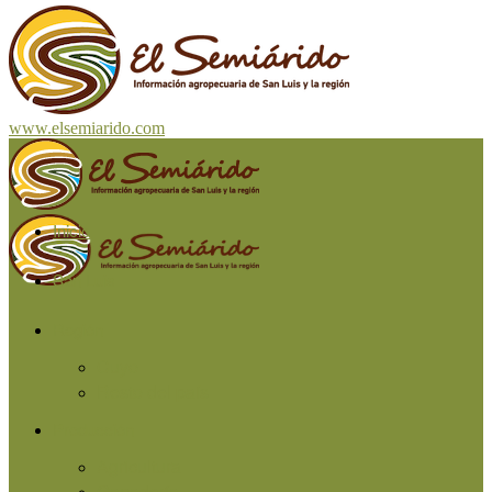
www.elsemiarido.com
Inicio
San Luis
Región
Cuyo
Resto del país
Producción
Agricultura
Ganadería