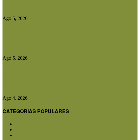
Camineros y el proyecto avanza...
Ago 5, 2026
Entidades rurales y diputados analizaron el
proyecto de ley para crear...
Ago 5, 2026
CRA advirtió que cualquier cambio en el plan
contra la aftosa...
Ago 4, 2026
CATEGORIAS POPULARES
San Luis
5850
Agricultura
2682
Ganadería
2566