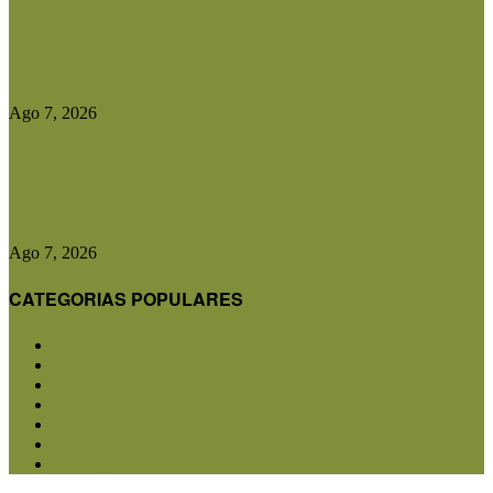
El Gobierno reconstruirá las losas de la Autopista
entre Villa Mercedes...
Ago 7, 2026
Las exportaciones agroindustriales a la Unión
Europea crecieron un 30% en...
Ago 7, 2026
CATEGORIAS POPULARES
San Luis
5853
Agricultura
2683
Ganadería
2568
Agroindustria
1873
Sanidad
1734
Política
1640
Investigación
1584