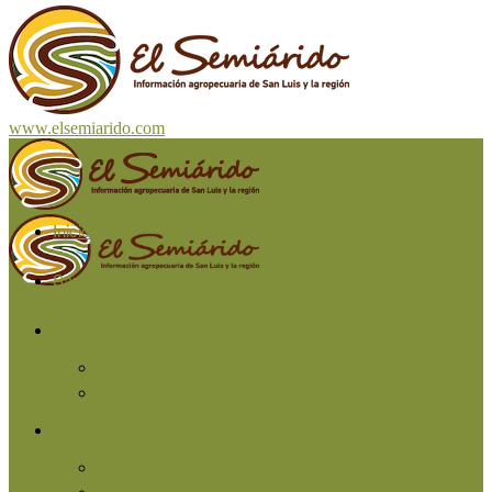
www.elsemiarido.com
Inicio
San Luis
Región
Cuyo
Resto del país
Producción
Agricultura
Ganadería