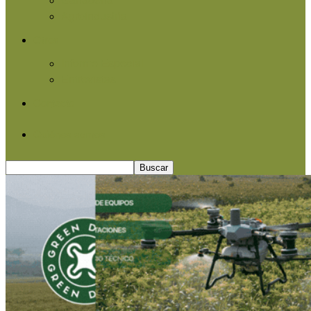
Agroindustria
Otros
Informe Especial
Entrevistas
Contacto
Quiénes somos