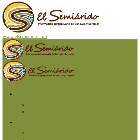
www.elsemiarido.com
Inicio
San Luis
Región
Cuyo
Resto del país
Producción
Agricultura
Ganadería