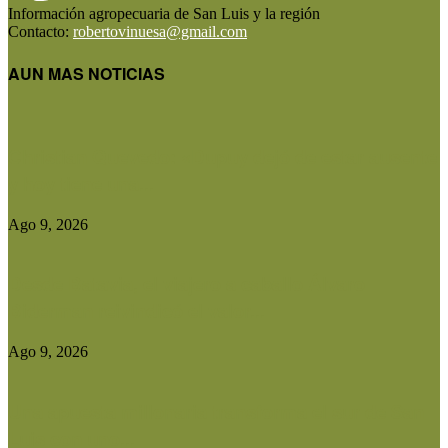
Información agropecuaria de San Luis y la región
Contacto:
robertovinuesa@gmail.com
AUN MAS NOTICIAS
Christian Quevedo: «Dupuy dejó de estar ausente
y hoy tiene una...
Ago 9, 2026
Desde Batavia, el viajero a caballo Álvaro
Biderman reivindicó el valor...
Ago 9, 2026
Una apuesta millonaria transforma el sur de San
Luis con uno...