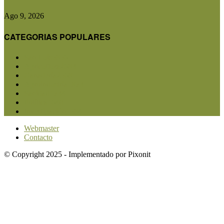
Ago 9, 2026
CATEGORIAS POPULARES
San Luis
5856
Agricultura
2683
Ganadería
2568
Agroindustria
1873
Sanidad
1734
Política
1640
Investigación
1584
Webmaster
Contacto
© Copyright 2025 - Implementado por Pixonit