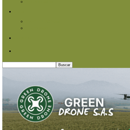
Agroindustria
Otros
Informe Especial
Entrevistas
Contacto
Quiénes somos