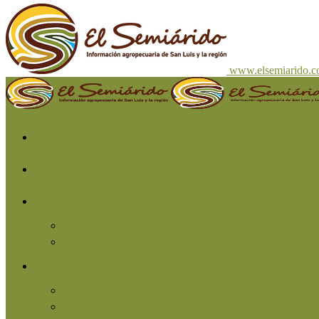
www.elsemiarido.
Inicio
San Luis
Región
Cuyo
Resto del país
Producción
Agricultura
Ganadería