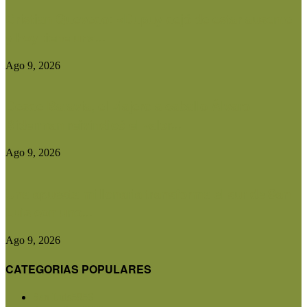
Cristian Quevedo: «Dupuy dejó de estar ausente
y hoy tiene una...
Ago 9, 2026
Desde Batavia, el viajero a caballo Álvaro
Biderman reivindicó el valor...
Ago 9, 2026
Una apuesta millonaria transforma el sur de San
Luis con uno...
Ago 9, 2026
CATEGORIAS POPULARES
San Luis
5856