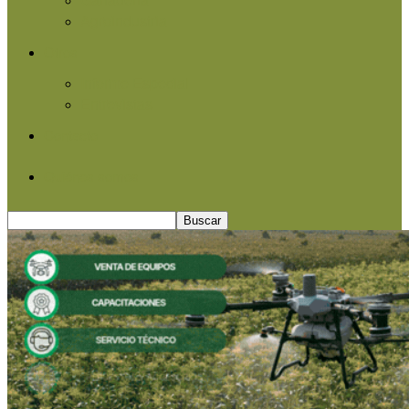
Agroindustria
Otros
Informe Especial
Entrevistas
Contacto
Quiénes somos