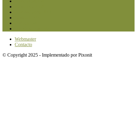
Agricultura
2683
Ganadería
2568
Agroindustria
1873
Sanidad
1734
Política
1640
Investigación
1584
Webmaster
Contacto
© Copyright 2025 - Implementado por Pixonit