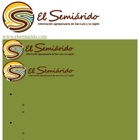
www.elsemiarido.com
Inicio
San Luis
Región
Cuyo
Resto del país
Producción
Agricultura
Ganadería