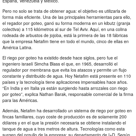
España, Venezuela y México.
Pero no solo se trata de obtener agua: el objetivo es utilizarla de
forma más eficiente. Una de las principales herramientas para ello,
el regador por goteo, ganó su forma moderna en un kibutz (granja
colectiva) a 115 kilómetros al sur de Tel Aviv. Aquí, en una colina
rodeada de arbustos de jojoba, está la primera de las 18 fábricas
que la empresa Netafim tiene en todo el mundo, cinco de ellas en
América Latina.
El riego por goteo ha existido desde hace siglos, pero fue el
ingeniero israelí Simcha Blass el que, en 1965, desarrolló el
regulador por membrana que evita los atascos y permite un flujo
constante y distribuido de agua. Hoy Netafim está presente en 110
países y la tecnología tiene aplicaciones impensables hace años.
“En India y en Italia ya están surgiendo hasta arrozales con riego
por goteo”, explica Nathan Barak, responsable comercial de la firma
para las Américas.
Además, Netafim ha desarrollado un sistema de riego por goteo en
fincas familiares, cuyo coste de producción es de solamente 200
dólares y en el que la presión necesaria se obtiene instalando el
tanque de agua a tres metros de altura. Tecnologías como esta
surgen del orgullo de la empresa: su departamento de I+D. Según