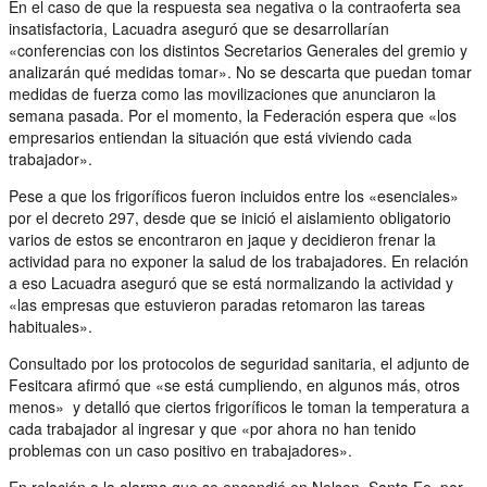
En el caso de que la respuesta sea negativa o la contraoferta sea
insatisfactoria, Lacuadra aseguró que se desarrollarían
«conferencias con los distintos Secretarios Generales del gremio y
analizarán qué medidas tomar». No se descarta que puedan tomar
medidas de fuerza como las movilizaciones que anunciaron la
semana pasada. Por el momento, la Federación espera que «los
empresarios entiendan la situación que está viviendo cada
trabajador».
Pese a que los frigoríficos fueron incluidos entre los «esenciales»
por el decreto 297, desde que se inició el aislamiento obligatorio
varios de estos se encontraron en jaque y decidieron frenar la
actividad para no exponer la salud de los trabajadores. En relación
a eso Lacuadra aseguró que se está normalizando la actividad y
«las empresas que estuvieron paradas retomaron las tareas
habituales».
Consultado por los protocolos de seguridad sanitaria, el adjunto de
Fesitcara afirmó que «se está cumpliendo, en algunos más, otros
menos» y detalló que ciertos frigoríficos le toman la temperatura a
cada trabajador al ingresar y que «por ahora no han tenido
problemas con un caso positivo en trabajadores».
En relación a la alarma que se encendió en Nelson, Santa Fe, por