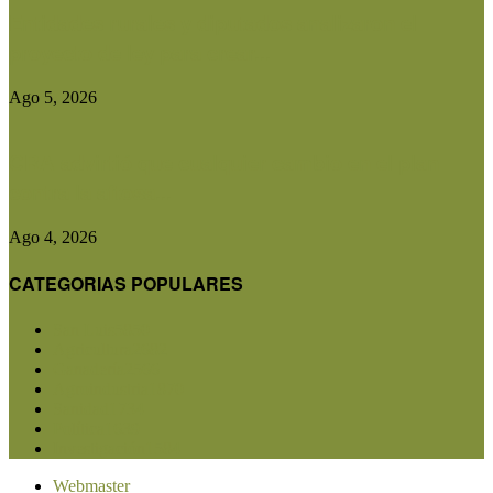
Entidades rurales y diputados analizaron el
proyecto de ley para crear...
Ago 5, 2026
CRA advirtió que cualquier cambio en el plan
contra la aftosa...
Ago 4, 2026
CATEGORIAS POPULARES
San Luis
5850
Agricultura
2682
Ganadería
2566
Agroindustria
1870
Sanidad
1734
Política
1639
Investigación
1584
Webmaster