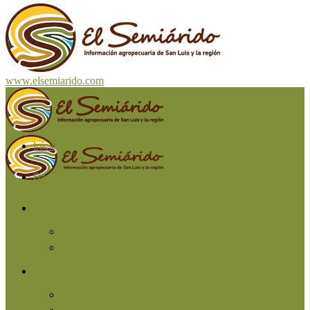
www.elsemiarido.com
Inicio
San Luis
Región
Cuyo
Resto del país
Producción
Agricultura
Ganadería