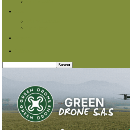
Agroindustria
Otros
Informe Especial
Entrevistas
Contacto
Quiénes somos