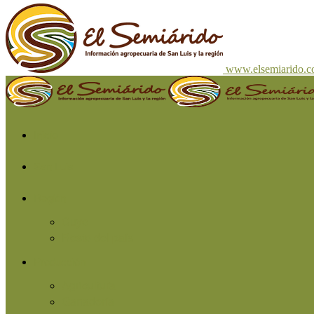
www.elsemiarido.
Inicio
San Luis
Región
Cuyo
Resto del país
Producción
Agricultura
Ganadería