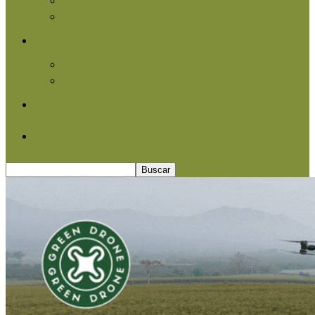
Agroindustria
Otros
Informe Especial
Entrevistas
Contacto
Quiénes somos