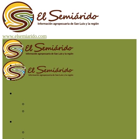
www.elsemiarido.com
Inicio
San Luis
Región
Cuyo
Resto del país
Producción
Agricultura
Ganadería