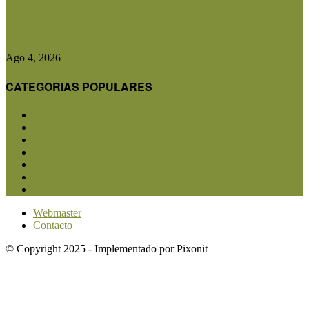
CRA advirtió que cualquier cambio en el plan
contra la aftosa...
Ago 4, 2026
CATEGORIAS POPULARES
San Luis
5850
Agricultura
2682
Ganadería
2566
Agroindustria
1870
Sanidad
1734
Política
1639
Investigación
1584
Webmaster
Contacto
© Copyright 2025 - Implementado por Pixonit