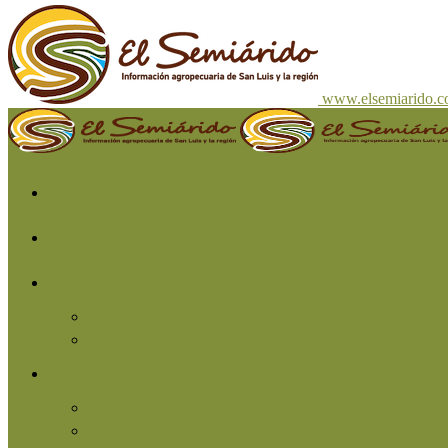
www.elsemiarido.
Inicio
San Luis
Región
Cuyo
Resto del país
Producción
Agricultura
Ganadería