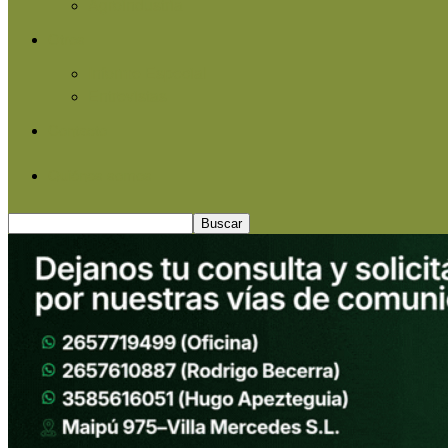
Agroindustria
Otros
Informe Especial
Entrevistas
Contacto
Quiénes somos