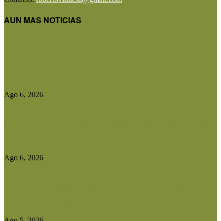
AUN MAS NOTICIAS
Tierras raras: la Cámara de Diputados abre el
debate sobre su...
Ago 6, 2026
Presentaron la Guía Técnica para la Recuperación
de Suelos Degradados
Ago 6, 2026
Diputados aprobó el régimen de Consorcios
Camineros y el proyecto avanza...
Ago 5, 2026