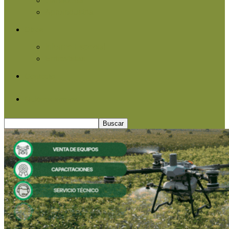
Agroindustria
Otros
Informe Especial
Entrevistas
Contacto
Quiénes somos