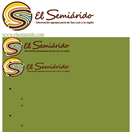
www.elsemiarido.com
Inicio
San Luis
Región
Cuyo
Resto del país
Producción
Agricultura
Ganadería