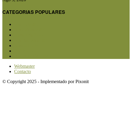
CATEGORIAS POPULARES
San Luis
5851
Agricultura
2683
Ganadería
2566
Agroindustria
1870
Sanidad
1734
Política
1640
Investigación
1584
Webmaster
Contacto
© Copyright 2025 - Implementado por Pixonit