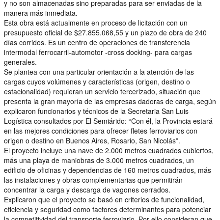
y no son almacenadas sino preparadas para ser enviadas de la
manera más inmediata.
Esta obra está actualmente en proceso de licitación con un
presupuesto oficial de $27.855.068,55 y un plazo de obra de 240
días corridos. Es un centro de operaciones de transferencia
intermodal ferrocarril-automotor -cross docking- para cargas
generales.
Se plantea con una particular orientación a la atención de las
cargas cuyos volúmenes y características (origen, destino o
estacionalidad) requieran un servicio tercerizado, situación que
presenta la gran mayoría de las empresas dadoras de carga, según
explicaron funcionarios y técnicos de la Secretaria San Luis
Logística consultados por El Semiárido: “Con él, la Provincia estará
en las mejores condiciones para ofrecer fletes ferroviarios con
origen o destino en Buenos Aires, Rosario, San Nicolás”.
El proyecto incluye una nave de 2.000 metros cuadrados cubiertos,
más una playa de maniobras de 3.000 metros cuadrados, un
edificio de oficinas y dependencias de 160 metros cuadrados, más
las instalaciones y obras complementarias que permitirán
concentrar la carga y descarga de vagones cerrados.
Explicaron que el proyecto se basó en criterios de funcionalidad,
eficiencia y seguridad como factores determinantes para potenciar
la competitividad del transporte ferroviario. Por ello consideran que