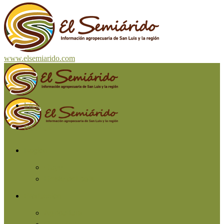
www.elsemiarido.com
Inicio
San Luis
Región
Cuyo
Resto del país
Producción
Agricultura
Ganadería