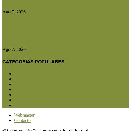
Ago 7, 2026
Las exportaciones agroindustriales a la Unión
Europea crecieron un 30% en...
Ago 7, 2026
CATEGORIAS POPULARES
San Luis
5853
Agricultura
2683
Ganadería
2568
Agroindustria
1873
Sanidad
1734
Política
1640
Investigación
1584
Webmaster
Contacto
© Copyright 2025 - Implementado por Pixonit