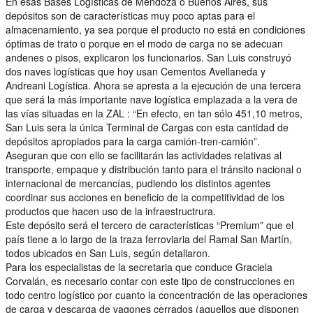
En esas Bases Logísticas de Mendoza o Buenos Aires, sus
depósitos son de características muy poco aptas para el
almacenamiento, ya sea porque el producto no está en condiciones
óptimas de trato o porque en el modo de carga no se adecuan
andenes o pisos, explicaron los funcionarios. San Luis construyó
dos naves logísticas que hoy usan Cementos Avellaneda y
Andreani Logística. Ahora se apresta a la ejecución de una tercera
que será la más importante nave logística emplazada a la vera de
las vías situadas en la ZAL : “En efecto, en tan sólo 451,10 metros,
San Luis sera la única Terminal de Cargas con esta cantidad de
depósitos apropiados para la carga camión-tren-camión”.
Aseguran que con ello se facilitarán las actividades relativas al
transporte, empaque y distribución tanto para el tránsito nacional o
internacional de mercancías, pudiendo los distintos agentes
coordinar sus acciones en beneficio de la competitividad de los
productos que hacen uso de la infraestructrura.
Este depósito será el tercero de características “Premium” que el
país tiene a lo largo de la traza ferroviaria del Ramal San Martín,
todos ubicados en San Luis, según detallaron.
Para los especialistas de la secretaria que conduce Graciela
Corvalán, es necesario contar con este tipo de construcciones en
todo centro logístico por cuanto la concentración de las operaciones
de carga y descarga de vagones cerrados (aquellos que disponen