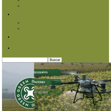
Agroindustria
Otros
Informe Especial
Entrevistas
Contacto
Quiénes somos