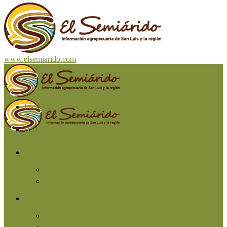
www.elsemiarido.com
Inicio
San Luis
Región
Cuyo
Resto del país
Producción
Agricultura
Ganadería