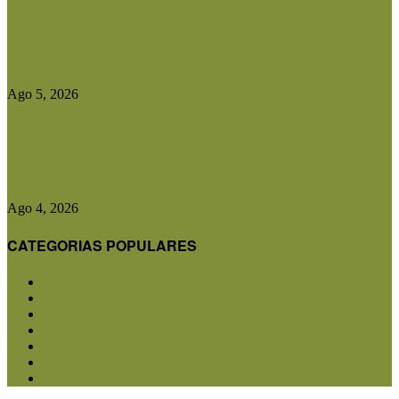
Entidades rurales y diputados analizaron el
proyecto de ley para crear...
Ago 5, 2026
CRA advirtió que cualquier cambio en el plan
contra la aftosa...
Ago 4, 2026
CATEGORIAS POPULARES
San Luis
5850
Agricultura
2682
Ganadería
2566
Agroindustria
1870
Sanidad
1734
Política
1639
Investigación
1584