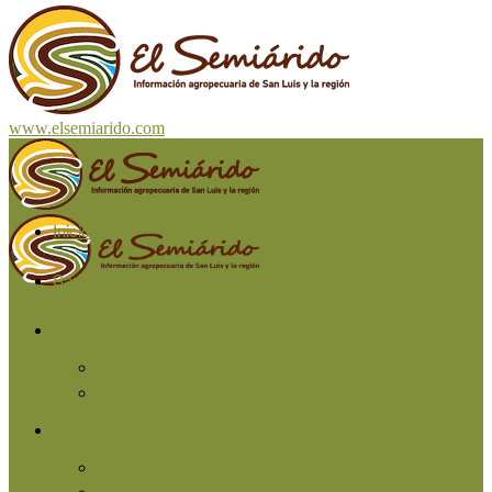
www.elsemiarido.com
Inicio
San Luis
Región
Cuyo
Resto del país
Producción
Agricultura
Ganadería