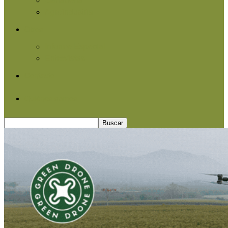
Agroindustria
Otros
Informe Especial
Entrevistas
Contacto
Quiénes somos