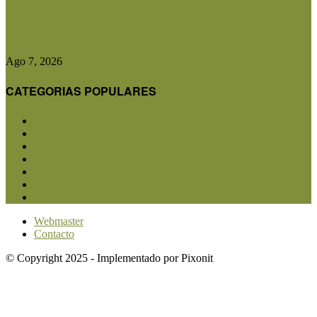
Ser Beef invertirá US$10 millones en una planta
de biogás y...
Ago 7, 2026
CATEGORIAS POPULARES
San Luis
5853
Agricultura
2683
Ganadería
2567
Agroindustria
1873
Sanidad
1734
Política
1640
Investigación
1584
Webmaster
Contacto
© Copyright 2025 - Implementado por Pixonit