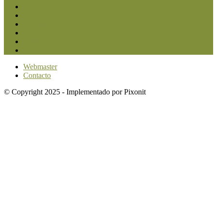
Agricultura
2683
Ganadería
2568
Agroindustria
1873
Sanidad
1734
Política
1640
Investigación
1584
Webmaster
Contacto
© Copyright 2025 - Implementado por Pixonit