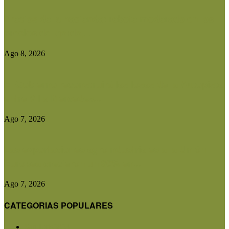
Precios de la hacienda: rebote moderado en los
precios del gordo,...
Ago 8, 2026
El Gobierno reconstruirá las losas de la Autopista
entre Villa Mercedes...
Ago 7, 2026
Las exportaciones agroindustriales a la Unión
Europea crecieron un 30% en...
Ago 7, 2026
CATEGORIAS POPULARES
San Luis
5853