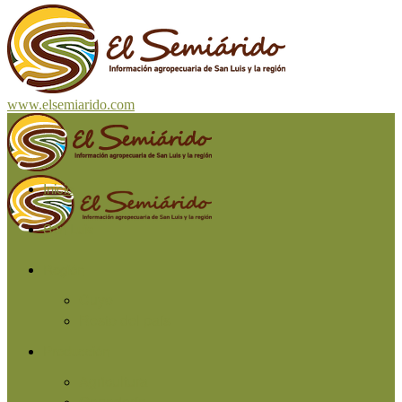
www.elsemiarido.com
Inicio
San Luis
Región
Cuyo
Resto del país
Producción
Agricultura
Ganadería