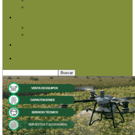
Agroindustria
Otros
Informe Especial
Entrevistas
Contacto
Quiénes somos