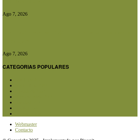
Europea crecieron un 30% en...
Ago 7, 2026
Ser Beef invertirá US$10 millones en una planta
de biogás y...
Ago 7, 2026
CATEGORIAS POPULARES
San Luis
5853
Agricultura
2683
Ganadería
2567
Agroindustria
1873
Sanidad
1734
Política
1640
Investigación
1584
Webmaster
Contacto