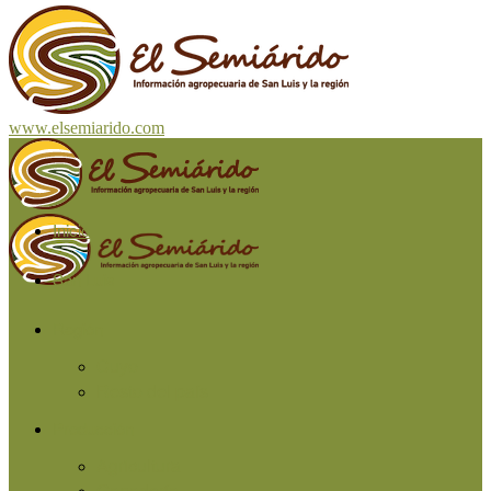
www.elsemiarido.com
Inicio
San Luis
Región
Cuyo
Resto del país
Producción
Agricultura
Ganadería