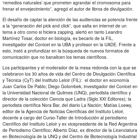
‘remedios naturales’ que prometen agrandar el cromosoma para
frenar el envejecimiento”, agregó el autor de libros de divulgación.
El desafío de captar la atención de las audiencias se potencia frente
a la “generación del pick and click”, que salta en internet de un
tema a otro como si hiciera zapping, alertó en tanto Leandro
Martínez Tosar, doctor en biología, ex becario de la FIL,
investigador del Conicet en la UBA y profesor en la UADE. Frente a
esto, instó a profundizar en la búsqueda de nuevos formatos de
comunicación que no banalicen los temas científicos.
Los participantes y el moderador de la mesa redonda con la que se
celebraron los 30 años de vida del Centro de Divulgación Científica
y Técnica (CyT) del Instituto Leloir (FIL): el doctor en economía
Juan Carlos De Pablo; Diego Golombek, investigador del Conicet en
la Universidad Nacional de Quilmes (UNQ), periodista científico y
director de la colección Ciencia que Ladra (Siglo XXI Editores); la
periodista científica Nora Bar, del diario La Nación; Matías Loewy,
editor de la Agencia de Noticias Científicas del Instituto Leloir,
docente a cargo del Curso-Taller de Introducción al periodismo
Científico del Instituto Leloir y ex vicepresidente de la Red Argentina
de Periodismo Científico; Alberto Díaz, ex director de la Licenciatura
en Biotecnología de la UNQ y del Centro de Biotecnología Industrial