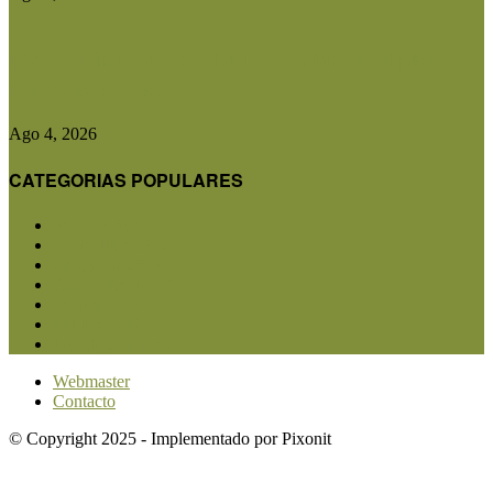
CRA advirtió que cualquier cambio en el plan
contra la aftosa...
Ago 4, 2026
CATEGORIAS POPULARES
San Luis
5850
Agricultura
2682
Ganadería
2566
Agroindustria
1870
Sanidad
1734
Política
1639
Investigación
1584
Webmaster
Contacto
© Copyright 2025 - Implementado por Pixonit