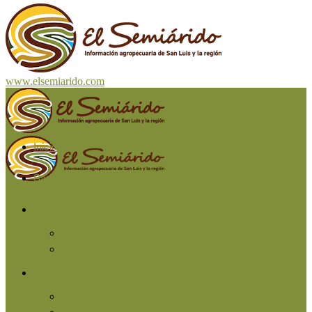
www.elsemiarido.com
Inicio
San Luis
Región
Cuyo
Resto del país
Producción
Agricultura
Ganadería