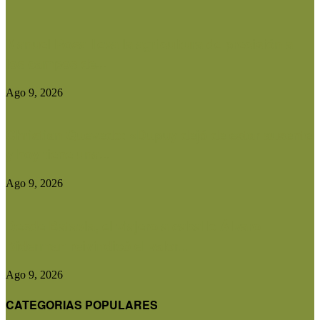
Manuel Rosa lleva la agricultura de precisión a
los campos de...
Ago 9, 2026
Christian Quevedo: «Dupuy dejó de estar ausente
y hoy tiene una...
Ago 9, 2026
Desde Batavia, el viajero a caballo Álvaro
Biderman reivindicó el valor...
Ago 9, 2026
CATEGORIAS POPULARES