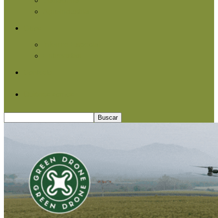
Agroindustria
Otros
Informe Especial
Entrevistas
Contacto
Quiénes somos