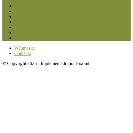
San Luis
5857
Agricultura
2684
Ganadería
2568
Agroindustria
1873
Sanidad
1734
Política
1640
Investigación
1584
Webmaster
Contacto
© Copyright 2025 - Implementado por Pixonit