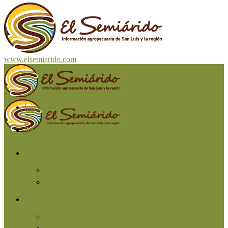
www.elsemiarido.com
Inicio
San Luis
Región
Cuyo
Resto del país
Producción
Agricultura
Ganadería