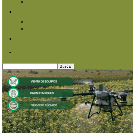
Agroindustria
Otros
Informe Especial
Entrevistas
Contacto
Quiénes somos