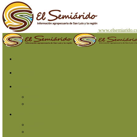
www.elsemiarido.
Inicio
San Luis
Región
Cuyo
Resto del país
Producción
Agricultura
Ganadería