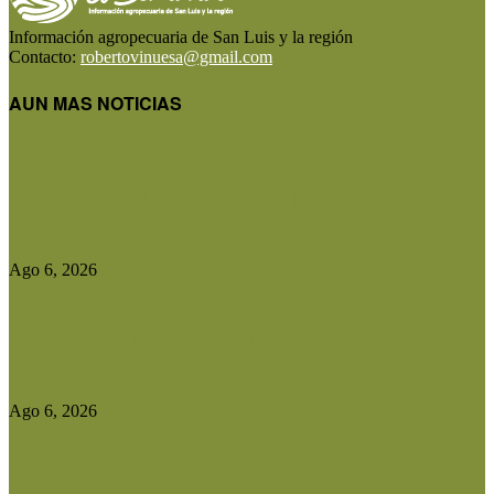
Información agropecuaria de San Luis y la región
Contacto:
robertovinuesa@gmail.com
AUN MAS NOTICIAS
Tierras raras: la Cámara de Diputados abre el
debate sobre su...
Ago 6, 2026
Presentaron la Guía Técnica para la Recuperación
de Suelos Degradados
Ago 6, 2026
Diputados aprobó el régimen de Consorcios