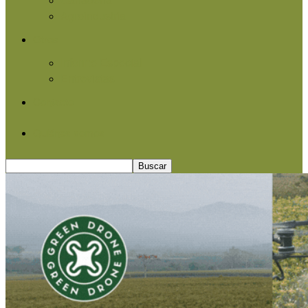
Agroindustria
Otros
Informe Especial
Entrevistas
Contacto
Quiénes somos