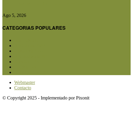
Camineros y el proyecto avanza...
Ago 5, 2026
CATEGORIAS POPULARES
San Luis
5851
Agricultura
2683
Ganadería
2566
Agroindustria
1870
Sanidad
1734
Política
1640
Investigación
1584
Webmaster
Contacto
© Copyright 2025 - Implementado por Pixonit