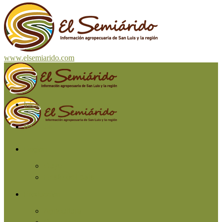
www.elsemiarido.com
Inicio
San Luis
Región
Cuyo
Resto del país
Producción
Agricultura
Ganadería