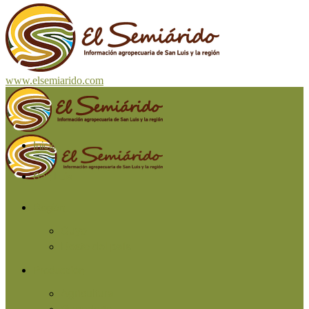
www.elsemiarido.com
Inicio
San Luis
Región
Cuyo
Resto del país
Producción
Agricultura
Ganadería