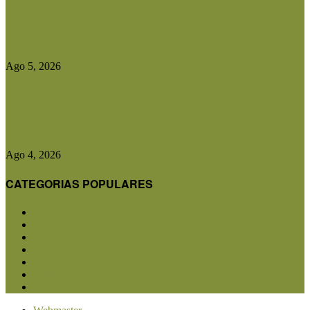
Entidades rurales y diputados analizaron el
proyecto de ley para crear...
Ago 5, 2026
CRA advirtió que cualquier cambio en el plan
contra la aftosa...
Ago 4, 2026
CATEGORIAS POPULARES
San Luis
5850
Agricultura
2682
Ganadería
2566
Agroindustria
1870
Sanidad
1734
Política
1639
Investigación
1584