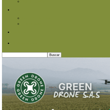
Agroindustria
Otros
Informe Especial
Entrevistas
Contacto
Quiénes somos