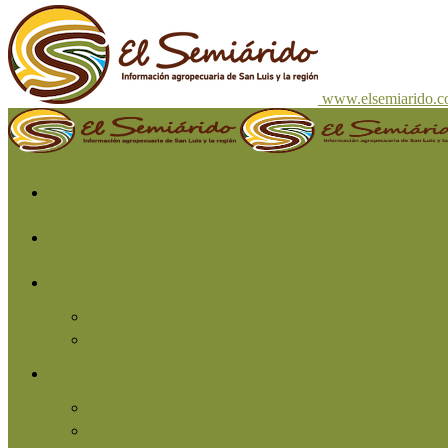
www.elsemiarido.
Inicio
San Luis
Región
Cuyo
Resto del país
Producción
Agricultura
Ganadería