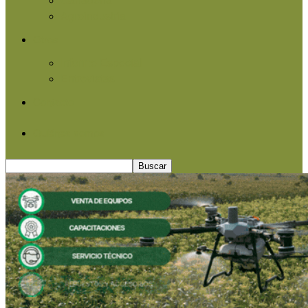
Agroindustria
Otros
Informe Especial
Entrevistas
Contacto
Quiénes somos