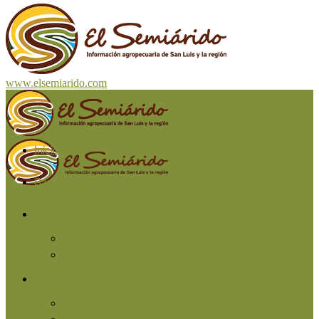
www.elsemiarido.com
Inicio
San Luis
Región
Cuyo
Resto del país
Producción
Agricultura
Ganadería