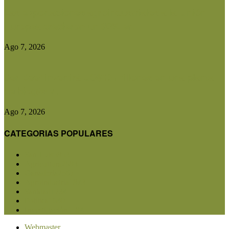
Las exportaciones agroindustriales a la Unión
Europea crecieron un 30% en...
Ago 7, 2026
Ser Beef invertirá US$10 millones en una planta
de biogás y...
Ago 7, 2026
CATEGORIAS POPULARES
San Luis
5853
Agricultura
2683
Ganadería
2567
Agroindustria
1873
Sanidad
1734
Política
1640
Investigación
1584
Webmaster