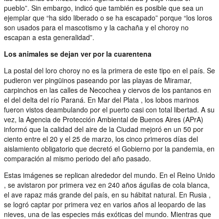
pueblo”. Sin embargo, indicó que también es posible que sea un
ejemplar que “ha sido liberado o se ha escapado” porque “los loros
son usados para el mascotismo y la cachaña y el choroy no
escapan a esta generalidad”.
Los animales se dejan ver por la cuarentena
La postal del loro choroy no es la primera de este tipo en el país. Se
pudieron ver pingüinos paseando por las playas de Miramar,
carpinchos en las calles de Necochea y ciervos de los pantanos en
el del delta del río Paraná. En Mar del Plata , los lobos marinos
fueron vistos deambulando por el puerto casi con total libertad. A su
vez, la Agencia de Protección Ambiental de Buenos Aires (APrA)
informó que la calidad del aire de la Ciudad mejoró en un 50 por
ciento entre el 20 y el 25 de marzo, los cinco primeros días del
aislamiento obligatorio que decretó el Gobierno por la pandemia, en
comparación al mismo periodo del año pasado.
Estas imágenes se replican alrededor del mundo. En el Reino Unido
, se avistaron por primera vez en 240 años águilas de cola blanca,
el ave rapaz más grande del país, en su hábitat natural. En Rusia ,
se logró captar por primera vez en varios años al leopardo de las
nieves, una de las especies más exóticas del mundo. Mientras que