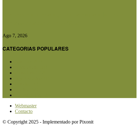
Las exportaciones agroindustriales a la Unión
Europea crecieron un 30% en...
Ago 7, 2026
CATEGORIAS POPULARES
San Luis
5853
Agricultura
2683
Ganadería
2568
Agroindustria
1873
Sanidad
1734
Política
1640
Investigación
1584
Webmaster
Contacto
© Copyright 2025 - Implementado por Pixonit