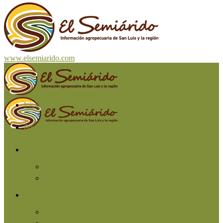
www.elsemiarido.com
Inicio
San Luis
Región
Cuyo
Resto del país
Producción
Agricultura
Ganadería