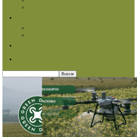
Agroindustria
Otros
Informe Especial
Entrevistas
Contacto
Quiénes somos