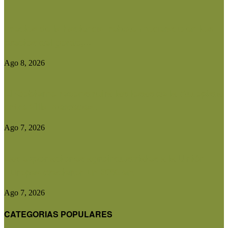
Precios de la hacienda: rebote moderado en los
precios del gordo,...
Ago 8, 2026
El Gobierno reconstruirá las losas de la Autopista
entre Villa Mercedes...
Ago 7, 2026
Las exportaciones agroindustriales a la Unión
Europea crecieron un 30% en...
Ago 7, 2026
CATEGORIAS POPULARES