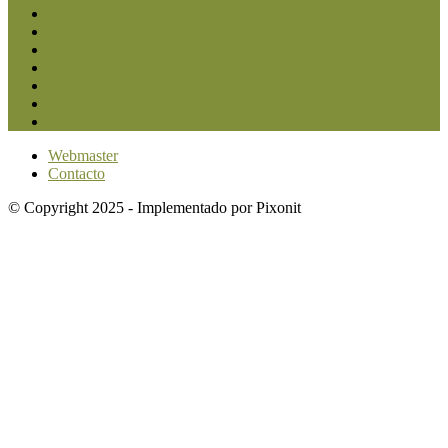
San Luis
5853
Agricultura
2683
Ganadería
2568
Agroindustria
1873
Sanidad
1734
Política
1640
Investigación
1584
Webmaster
Contacto
© Copyright 2025 - Implementado por Pixonit