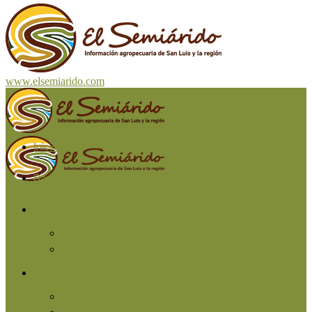
www.elsemiarido.com
Inicio
San Luis
Región
Cuyo
Resto del país
Producción
Agricultura
Ganadería