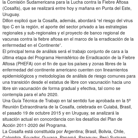
la Comisión Sudamericana para la Lucha contra la Fiebre Aftosa
(Cosalfa), que se realizará entre hoy y mañana en Punta del Este,
Uruguay.
Dillon explicó que la Cosalfa, además, abordará “el riesgo del virus
tipo C en la región, el aporte del sector privado a las estrategias
regionales y sub-regionales y el proyecto de banco regional de
vacunas contra la fiebre aftosa en el marco de la erradicación de la
enfermedad en el Continente”.
El principal tema de análisis será el trabajo conjunto de cara a la
última etapa del Programa Hemisférico de Erradicación de la Fiebre
Aftosa (PHEFA) con el fin de que los países y zonas libres de la
enfermedad del continente americano cuenten con lineamientos
epidemiológicos y metodologías de análisis de riesgo comunes para
una transición desde el estatus de libre con vacunación hacia uno
libre sin vacunación de forma gradual y efectiva, tal como se
contempla para el año 2020.
Una Guía Técnica de Trabajo en tal sentido fue aprobada en la 5ª
Reunión Extraordinaria de la Cosalfa, celebrada en Cuiabá, Brasil,
el pasado 19 de octubre 2015 y en Uruguay, se analizará la
situación actual en concordancia con los desafíos del Plan de
Acción 2011-2020 del Programa.
La Cosalfa está constituida por Argentina; Brasil, Bolivia, Chile,
Colombia, Ecuador, Guyana, Panamá, Paraguay, Perú Surinam,