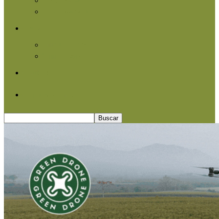
Agroindustria
Otros
Informe Especial
Entrevistas
Contacto
Quiénes somos