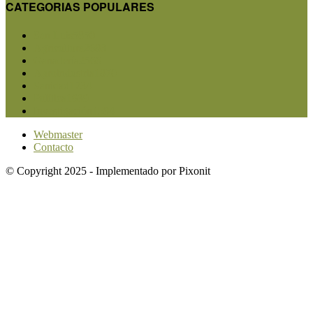
CATEGORIAS POPULARES
San Luis
5850
Agricultura
2683
Ganadería
2566
Agroindustria
1870
Sanidad
1734
Política
1639
Investigación
1584
Webmaster
Contacto
© Copyright 2025 - Implementado por Pixonit