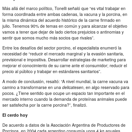
Más allá del marco político, Tonelli señaló que “es vital trabajar en
forma coordinada entre ambas cadenas, la vacuna y la porcina, en
la misma dinámica del acuerdo histórico de la carne firmado en
julio. Tenemos 90% de temas en común y para alcanzar el objetivo
vamos a tener que dejar de lado ciertos prejuicios o antinomias y
sentir que somos mucho más socios que rivales”.
Entre los desafíos del sector porcino, el especialista enumeró la
necesidad de “reducir el mercado marginal y la evasión sanitaria,
previsional e impositiva. Desarrollar estrategias de marketing para
mejorar el conocimiento de su carne ante el consumidor; reducir el
precio al público y trabajar en estándares sanitarios”.
A modo de conclusión, resaltó: “A nivel mundial, la carne vacuna va
camino a transformarse en una
delicatesen
, en algo reservado para
pocos. ¿Tiene sentido que ocupe un espacio tan importante en el
mercado interno cuando la demanda de proteínas animales puede
ser satisfecha por la carne porcina?”, finalizó.
El cerdo hoy
De acuerdo a datos de la Asociación Argentina de Productores de
Porcinos, en 2004 cada argentino consumía unos 4 kg anuales