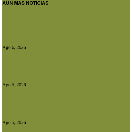
AUN MAS NOTICIAS
Presentaron la Guía Técnica para la Recuperación
de Suelos Degradados
Ago 6, 2026
Diputados aprobó el régimen de Consorcios
Camineros y el proyecto avanza...
Ago 5, 2026
Entidades rurales y diputados analizaron el
proyecto de ley para crear...
Ago 5, 2026