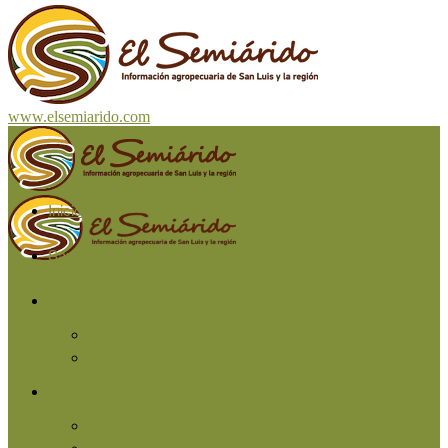
www.elsemiarido.com
Inicio
San Luis
Región
Cuyo
Resto del país
Producción
Agricultura
Ganadería