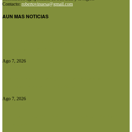
Contacto:
robertovinuesa@gmail.com
AUN MAS NOTICIAS
El Gobierno reconstruirá las losas de la Autopista
entre Villa Mercedes...
Ago 7, 2026
Las exportaciones agroindustriales a la Unión
Europea crecieron un 30% en...
Ago 7, 2026
Ser Beef invertirá US$10 millones en una planta
de biogás y...