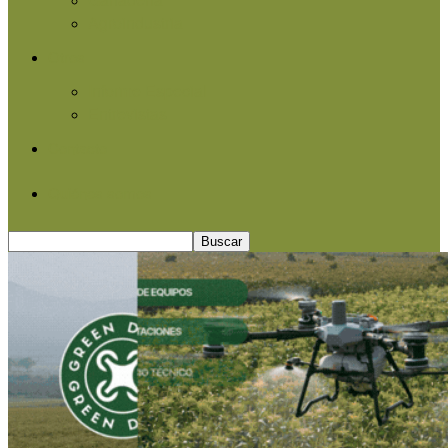
Agroindustria
Otros
Informe Especial
Entrevistas
Contacto
Quiénes somos