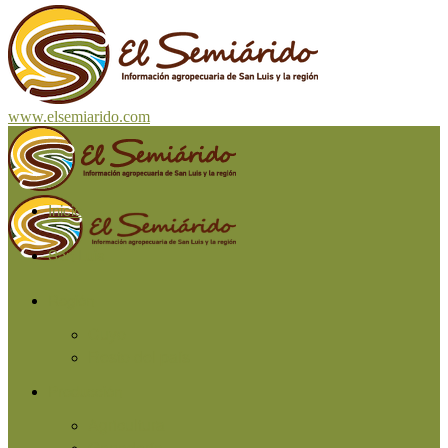
www.elsemiarido.com
Inicio
San Luis
Región
Cuyo
Resto del país
Producción
Agricultura
Ganadería