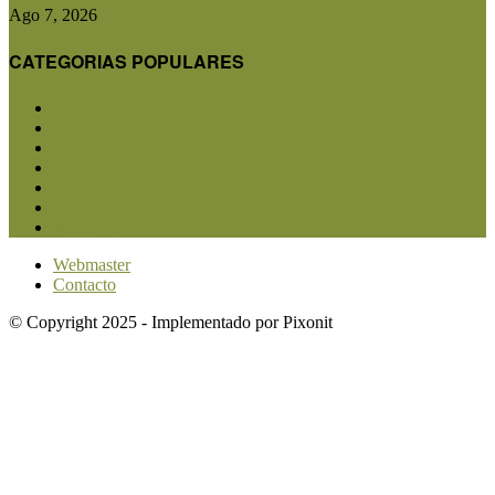
Ago 7, 2026
CATEGORIAS POPULARES
San Luis
5853
Agricultura
2683
Ganadería
2567
Agroindustria
1873
Sanidad
1734
Política
1640
Investigación
1584
Webmaster
Contacto
© Copyright 2025 - Implementado por Pixonit