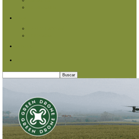
Agroindustria
Otros
Informe Especial
Entrevistas
Contacto
Quiénes somos