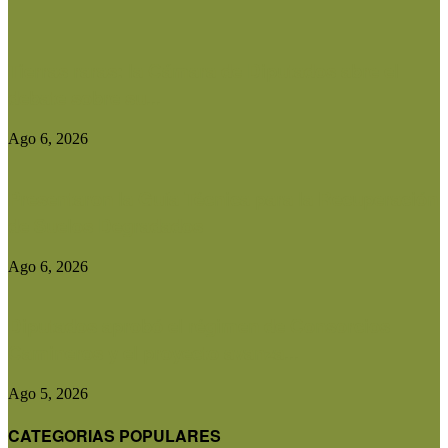
Tierras raras: la Cámara de Diputados abre el
debate sobre su...
Ago 6, 2026
Presentaron la Guía Técnica para la Recuperación
de Suelos Degradados
Ago 6, 2026
Diputados aprobó el régimen de Consorcios
Camineros y el proyecto avanza...
Ago 5, 2026
CATEGORIAS POPULARES