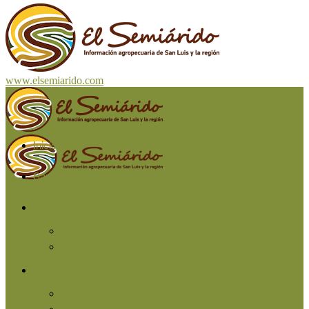
www.elsemiarido.com
Inicio
San Luis
Región
Cuyo
Resto del país
Producción
Agricultura
Ganadería