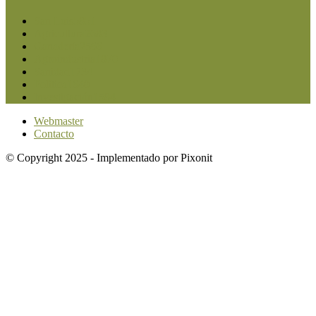
San Luis
5851
Agricultura
2683
Ganadería
2566
Agroindustria
1870
Sanidad
1734
Política
1640
Investigación
1584
Webmaster
Contacto
© Copyright 2025 - Implementado por Pixonit