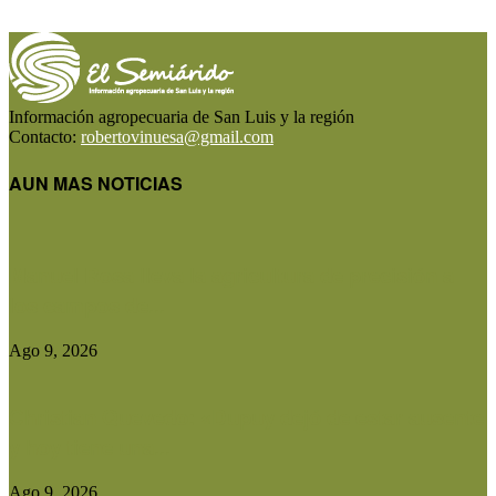
Información agropecuaria de San Luis y la región
Contacto:
robertovinuesa@gmail.com
AUN MAS NOTICIAS
Manuel Rosa lleva la agricultura de precisión a
los campos de...
Ago 9, 2026
Christian Quevedo: «Dupuy dejó de estar ausente
y hoy tiene una...
Ago 9, 2026