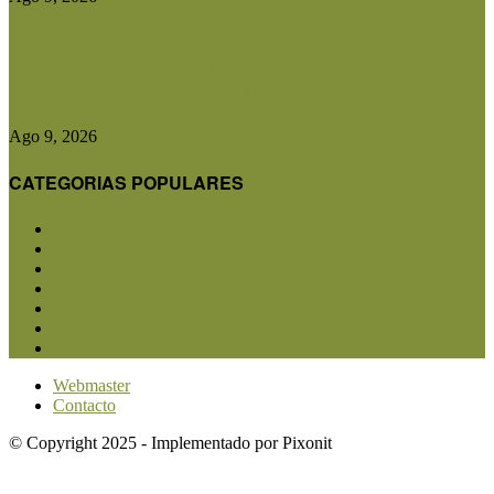
Desde Batavia, el viajero a caballo Álvaro
Biderman reivindicó el valor...
Ago 9, 2026
CATEGORIAS POPULARES
San Luis
5857
Agricultura
2684
Ganadería
2568
Agroindustria
1873
Sanidad
1734
Política
1640
Investigación
1584
Webmaster
Contacto
© Copyright 2025 - Implementado por Pixonit