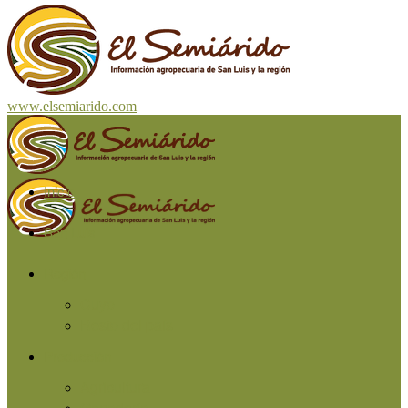
www.elsemiarido.com
Inicio
San Luis
Región
Cuyo
Resto del país
Producción
Agricultura
Ganadería