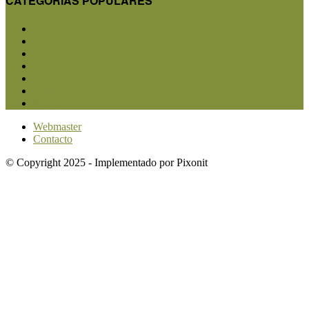
CATEGORIAS POPULARES
San Luis
5856
Agricultura
2683
Ganadería
2568
Agroindustria
1873
Sanidad
1734
Política
1640
Investigación
1584
Webmaster
Contacto
© Copyright 2025 - Implementado por Pixonit