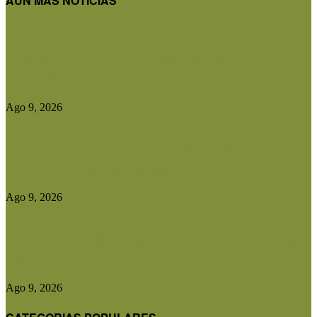
AUN MAS NOTICIAS
Christian Quevedo: «Dupuy dejó de estar ausente
y hoy tiene una...
Ago 9, 2026
Desde Batavia, el viajero a caballo Álvaro
Biderman reivindicó el valor...
Ago 9, 2026
Una apuesta millonaria transforma el sur de San
Luis con uno...
Ago 9, 2026