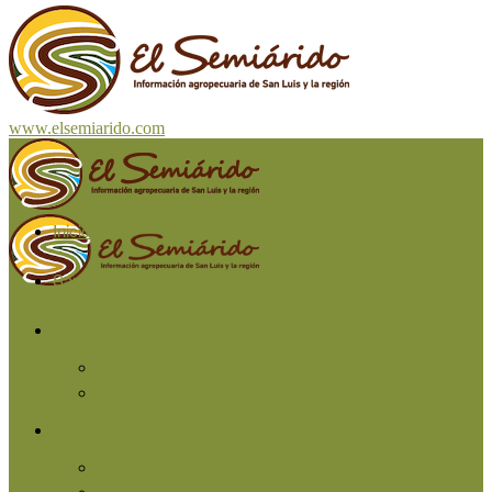
www.elsemiarido.com
Inicio
San Luis
Región
Cuyo
Resto del país
Producción
Agricultura
Ganadería