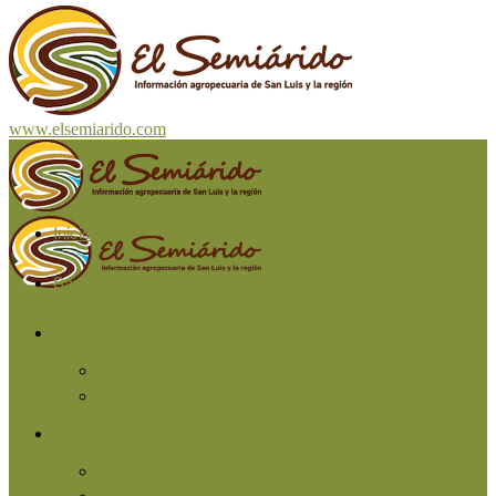
www.elsemiarido.com
Inicio
San Luis
Región
Cuyo
Resto del país
Producción
Agricultura
Ganadería