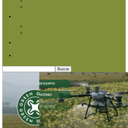
Agroindustria
Otros
Informe Especial
Entrevistas
Contacto
Quiénes somos