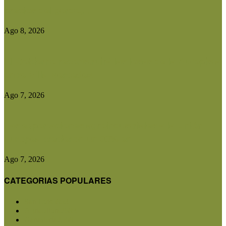
precios del gordo,...
Ago 8, 2026
El Gobierno reconstruirá las losas de la Autopista
entre Villa Mercedes...
Ago 7, 2026
Las exportaciones agroindustriales a la Unión
Europea crecieron un 30% en...
Ago 7, 2026
CATEGORIAS POPULARES
San Luis
5853
Agricultura
2683
Ganadería
2568