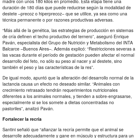
madre con unos 180 kilos en promedio. Esta etapa tiene una
duración de 180 días que puede reducirse según la modalidad de
destete –precoz o hiperprecoz– que se utilice, ya sea como una
técnica permanente o por razones productivas adversas.
“Más allá de la genética, las estrategias de producción en sistemas
de cría definen el techo productivo del ternero”, aseguró Enrique
Paván, especialista del Grupo de Nutrición y Metabolismo del INTA
Balcarce –Buenos Aires–. Además explicó: “Restricciones severas a
las vacas durante el período de gestación pueden afectar el normal
desarrollo del feto, no sólo su peso al nacer y al destete, sino
también el peso y las características de la res”.
De igual modo, apuntó que la alteración del desarrollo normal de la
lactancia causa un efecto no deseado similar. “Animales con
crecimiento retrasado tendrán requerimientos nutricionales
diferentes a los animales normales, y tienden a sobre-engrasarse,
especialmente si se los somete a dietas concentradas no
pastoriles”, analizó Paván.
Fortalecer la recría
Santini señaló que “afianzar la recría permite que el animal se
desarrolle adecuadamente y gane en músculo y estructura para un