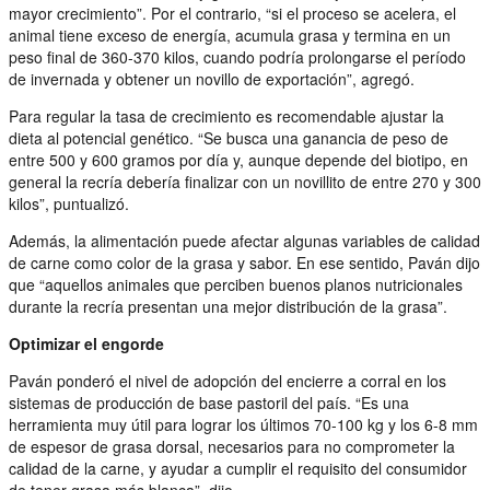
mayor crecimiento”. Por el contrario, “si el proceso se acelera, el
animal tiene exceso de energía, acumula grasa y termina en un
peso final de 360-370 kilos, cuando podría prolongarse el período
de invernada y obtener un novillo de exportación”, agregó.
Para regular la tasa de crecimiento es recomendable ajustar la
dieta al potencial genético. “Se busca una ganancia de peso de
entre 500 y 600 gramos por día y, aunque depende del biotipo, en
general la recría debería finalizar con un novillito de entre 270 y 300
kilos”, puntualizó.
Además, la alimentación puede afectar algunas variables de calidad
de carne como color de la grasa y sabor. En ese sentido, Paván dijo
que “aquellos animales que perciben buenos planos nutricionales
durante la recría presentan una mejor distribución de la grasa”.
Optimizar el engorde
Paván ponderó el nivel de adopción del encierre a corral en los
sistemas de producción de base pastoril del país. “Es una
herramienta muy útil para lograr los últimos 70-100 kg y los 6-8 mm
de espesor de grasa dorsal, necesarios para no comprometer la
calidad de la carne, y ayudar a cumplir el requisito del consumidor
de tener grasa más blanca”, dijo.