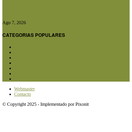
Las exportaciones agroindustriales a la Unión
Europea crecieron un 30% en...
Ago 7, 2026
CATEGORIAS POPULARES
San Luis
5853
Agricultura
2683
Ganadería
2568
Agroindustria
1873
Sanidad
1734
Política
1640
Investigación
1584
Webmaster
Contacto
© Copyright 2025 - Implementado por Pixonit