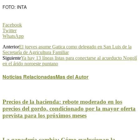
FOTO: INTA
Facebook
Twitter
WhatsApp
Anterior
El jueves asume Gatica como delegado en San Luis de la
Secretaría de Agricultura Familiar
Siguiente
Ya hay 13 líneas listas para conectarse al acueducto Nogolí
en el árido noroeste puntano
Noticias Relacionadas
Mas del Autor
Precios de la hacienda: rebote moderado en los
precios del gordo, condicionado por la mayor oferta
prevista para los próximos meses
La ganadería cambia: Cómo evolucionan la