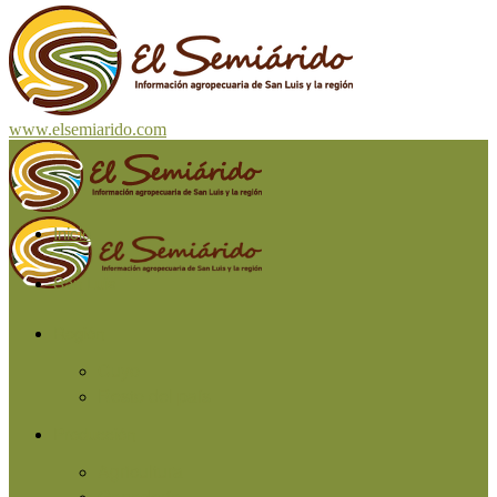
www.elsemiarido.com
Inicio
San Luis
Región
Cuyo
Resto del país
Producción
Agricultura
Ganadería