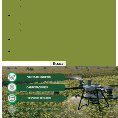
Agroindustria
Otros
Informe Especial
Entrevistas
Contacto
Quiénes somos