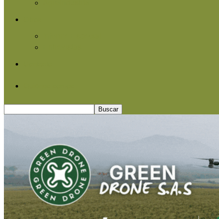
Agroindustria
Otros
Informe Especial
Entrevistas
Contacto
Quiénes somos