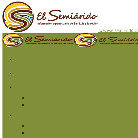
www.elsemiarido.
Inicio
San Luis
Región
Cuyo
Resto del país
Producción
Agricultura
Ganadería