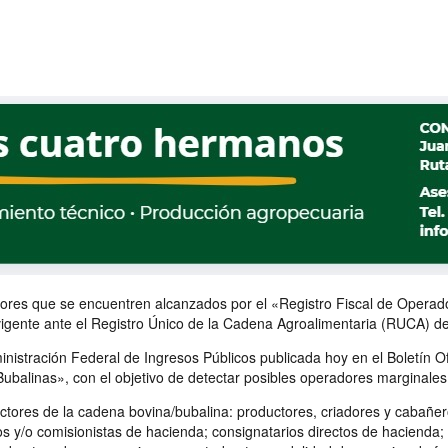
adores que se encuentren alcanzados por el «Registro Fiscal de Opera
ente ante el Registro Único de la Cadena Agroalimentaria (RUCA) del M
nistración Federal de Ingresos Públicos publicada hoy en el Boletín Of
balinas», con el objetivo de detectar posibles operadores marginales
 actores de la cadena bovina/bubalina: productores, criadores y cabañ
ios y/o comisionistas de hacienda; consignatarios directos de haciend