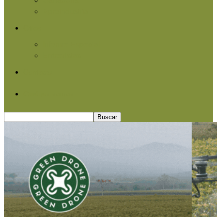
Agroindustria
Otros
Informe Especial
Entrevistas
Contacto
Quiénes somos