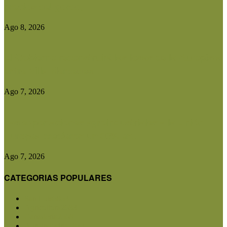
precios del gordo,...
Ago 8, 2026
El Gobierno reconstruirá las losas de la Autopista
entre Villa Mercedes...
Ago 7, 2026
Las exportaciones agroindustriales a la Unión
Europea crecieron un 30% en...
Ago 7, 2026
CATEGORIAS POPULARES
San Luis
5853
Agricultura
2683
Ganadería
2568
Agroindustria
1873