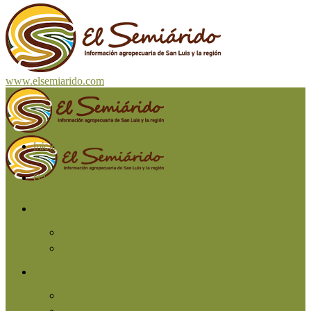
www.elsemiarido.com
Inicio
San Luis
Región
Cuyo
Resto del país
Producción
Agricultura
Ganadería