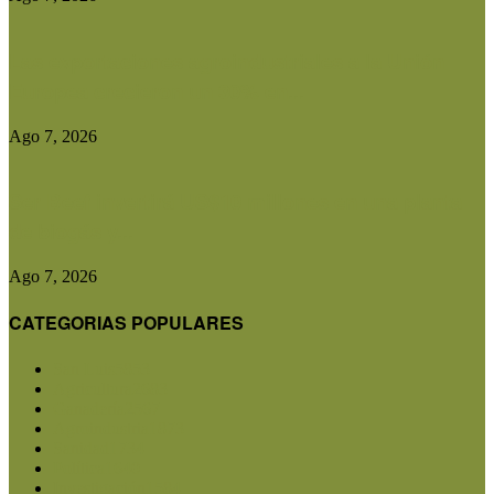
Las exportaciones agroindustriales a la Unión
Europea crecieron un 30% en...
Ago 7, 2026
Ser Beef invertirá US$10 millones en una planta
de biogás y...
Ago 7, 2026
CATEGORIAS POPULARES
San Luis
5853
Agricultura
2683
Ganadería
2567
Agroindustria
1873
Sanidad
1734
Política
1640
Investigación
1584