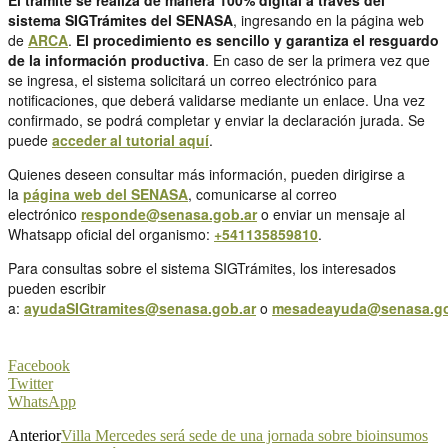
sistema SIGTrámites del SENASA
, ingresando en la página web
de
ARCA
.
El procedimiento es sencillo y garantiza el resguardo
de la información productiva
. En caso de ser la primera vez que
se ingresa, el sistema solicitará un correo electrónico para
notificaciones, que deberá validarse mediante un enlace. Una vez
confirmado, se podrá completar y enviar la declaración jurada. Se
puede
acceder al tutorial aquí
.
Quienes deseen consultar más información, pueden dirigirse a
la
página web del SENASA
, comunicarse al correo
electrónico
responde@senasa.gob.ar
o enviar un mensaje al
Whatsapp oficial del organismo:
+541135859810
.
Para consultas sobre el sistema SIGTrámites, los interesados
pueden escribir
a:
ayudaSIGtramites@senasa.gob.ar
o
mesadeayuda@senasa.go
Facebook
Twitter
WhatsApp
Anterior
Villa Mercedes será sede de una jornada sobre bioinsumos