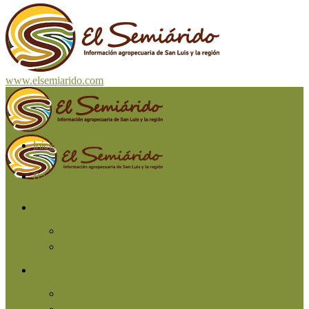
www.elsemiarido.com
Inicio
San Luis
Región
Cuyo
Resto del país
Producción
Agricultura
Ganadería