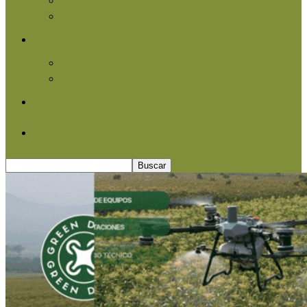
Agroindustria
Otros
Informe Especial
Entrevistas
Contacto
Quiénes somos