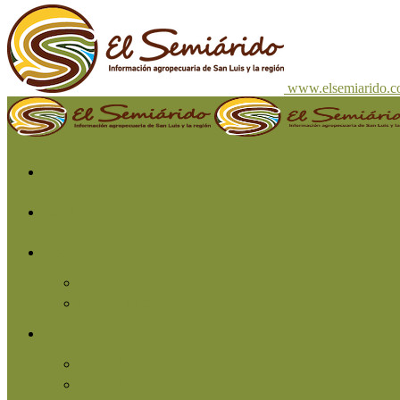
www.elsemiarido.
Inicio
San Luis
Región
Cuyo
Resto del país
Producción
Agricultura
Ganadería