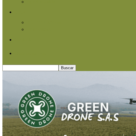
Agroindustria
Otros
Informe Especial
Entrevistas
Contacto
Quiénes somos