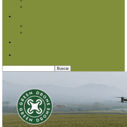
Agroindustria
Otros
Informe Especial
Entrevistas
Contacto
Quiénes somos