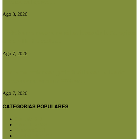
precios del gordo,...
Ago 8, 2026
El Gobierno reconstruirá las losas de la Autopista
entre Villa Mercedes...
Ago 7, 2026
Las exportaciones agroindustriales a la Unión
Europea crecieron un 30% en...
Ago 7, 2026
CATEGORIAS POPULARES
San Luis
5853
Agricultura
2683
Ganadería
2568
Agroindustria
1873