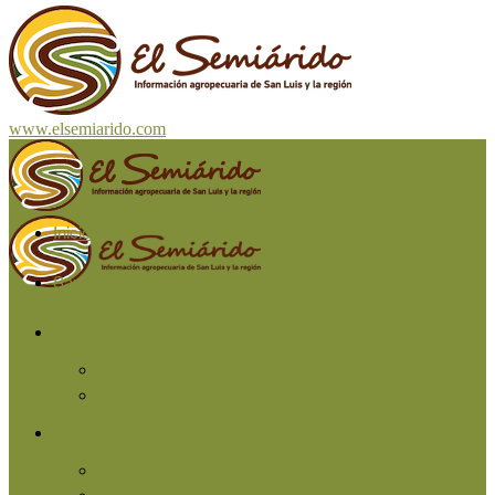
www.elsemiarido.com
Inicio
San Luis
Región
Cuyo
Resto del país
Producción
Agricultura
Ganadería